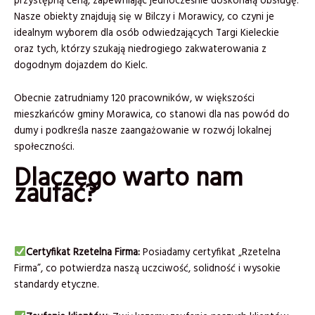
przystępną ceną, zapewniając jednocześnie doskonałą obsługę.
Nasze obiekty znajdują się w Bilczy i Morawicy, co czyni je
idealnym wyborem dla osób odwiedzających Targi Kieleckie
oraz tych, którzy szukają niedrogiego zakwaterowania z
dogodnym dojazdem do Kielc.
Obecnie zatrudniamy 120 pracowników, w większości
mieszkańców gminy Morawica, co stanowi dla nas powód do
dumy i podkreśla nasze zaangażowanie w rozwój lokalnej
społeczności.
Dlaczego warto nam
zaufać?
Certyfikat Rzetelna Firma:
Posiadamy certyfikat „Rzetelna
Firma”, co potwierdza naszą uczciwość, solidność i wysokie
standardy etyczne.