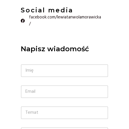
Social media
facebook.com/lewiatanwolamorawicka
/
Napisz wiadomość
I
m
i
ę
E
*
m
a
i
T
l
e
*
m
a