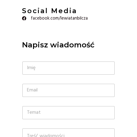
Social Media
facebook.com/lewiatanbilcza
Napisz wiadomość
I
m
i
ę
E
*
m
a
i
T
l
e
*
m
a
W
t
i